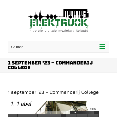
Ga
naar
inhoud
Ga naar...
1 september ’23 – Commanderij
College
1 september ’23 – Commanderij College
1. 1 abel
00:00