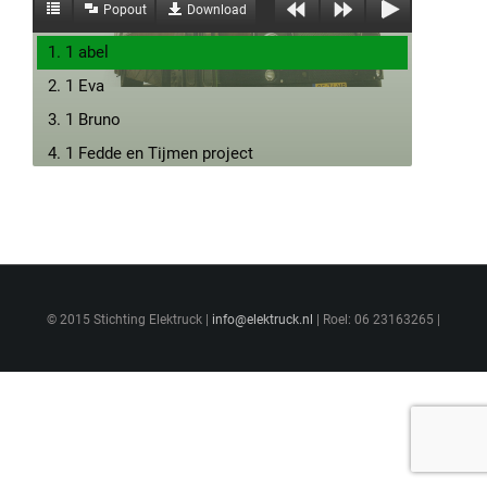
Popout
Download
1. 1 abel
2. 1 Eva
3. 1 Bruno
4. 1 Fedde en Tijmen project
5. 1 Daan
6. 1 ivano
7. 1 malaika is cool en gwn guusje
8. 1 Thijs
© 2015 Stichting Elektruck |
9. 1 olivia en liz
info@elektruck.nl
| Roel: 06 23163265 |
10. 2 ilse en noor
11. 2 janne en sara
12. 2 lieke Project
13. 2 Nienke & Lenne