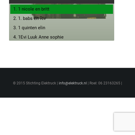
1. 1 nicole en britt
2. 1. babs en Riv
3. 1 quinten elin
4. 1Evi Luuk Anne sophie
5. 1Rick en Jesse
6. 2 anne en nathasha
7. 2 ashvin alex
8. 2 dirk en mikail
© 2015 Stichting Elektruck |
9. 2 danae farah
info@elektruck.nl
| Roel: 06 23163265 |
10. 2 reinaas en delanokaas
11. nmr2 julia
12. 2. chayenne, damian en sara.