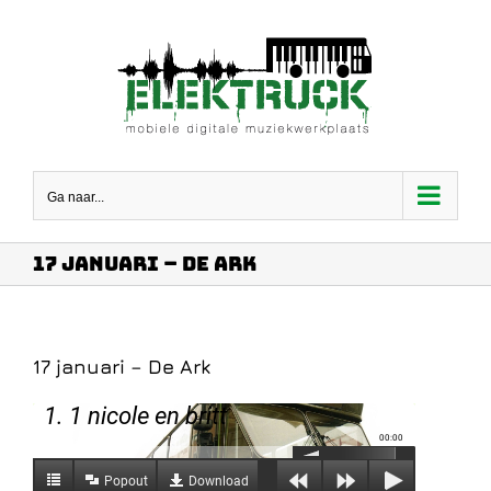
Ga
naar
inhoud
Ga naar...
17 januari – De Ark
17 januari – De Ark
1. 1 nicole en britt
00:00
Popout
Download