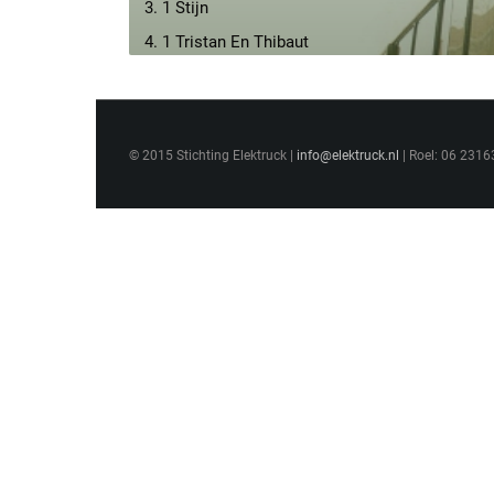
3. 1 Stijn
4. 1 Tristan En Thibaut
5. 1Jappie en if
6. 1Rubi jaylinn
7. 2 fienne en puck
© 2015 Stichting Elektruck |
info@elektruck.nl
| Roel: 06 2316
8. 2 levi kas
9. 2 rens brecht
10. 2 Renske Anouk
11. 2lotte en jens project