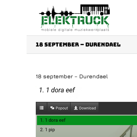
Ga
naar
inhoud
18 september – Durendael
18 september – Durendael
1. 1 dora eef
Popout
Download
1. 1 dora eef
2. 1 pip