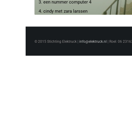
3. een nummer computer 4
4. cindy met zara larssen
5. Iets_Untitled
6. EEN_mUZIEKJE
7. lauren en josphine
© 2015 Stichting Elektruck |
info@elektruck.nl
| Roel: 06 2316
8. mallorca
9. Micha en Daan hebben een tia
10. RSDRAP
11. maud rehorst
12. teun 2
13. ìndian
14. WeetNiet