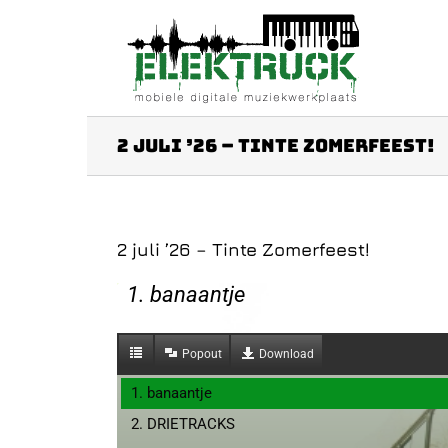
Ga
naar
inhoud
2 juli ’26 – Tinte Zomerfeest!
2 juli ’26 – Tinte Zomerfeest!
1. banaantje
Popout
Download
1. banaantje
2. DRIETRACKS