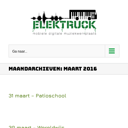
Ga
naar
inhoud
Ga naar...
Maandarchieven:
maart 2016
31 maart – Patioschool
30 maart – Wereldwijs