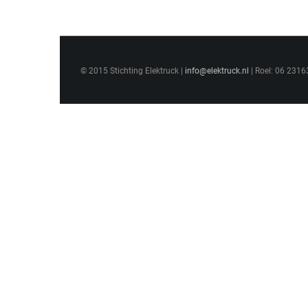
© 2015 Stichting Elektruck |
info@elektruck.nl
| Roel: 06 2316