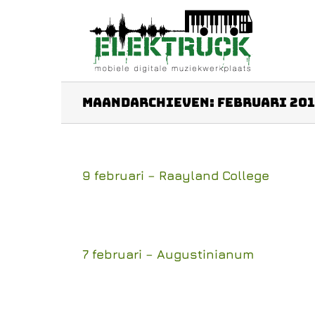
Ga
naar
inhoud
Maandarchieven:
februari 201
9 februari – Raayland College
7 februari – Augustinianum