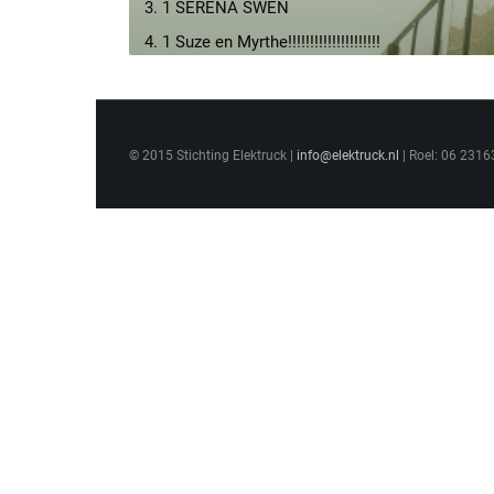
3. 1 SERENA SWEN
4. 1 Suze en Myrthe!!!!!!!!!!!!!!!!!!!!!
5. 1 thomas eva
6. 1altijd jt
7. 2 angelica en evi yo kil
© 2015 Stichting Elektruck |
info@elektruck.nl
| Roel: 06 2316
8. 2 henki en buurman mol
9. 2 bernice en bo
10. 2 KAROLl-MAJD
11. 2 Rosa en Maartje
12. 2Barientjes