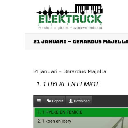
Ga
naar
inhoud
21 januari – Gerardus Majell
21 januari – Gerardus Majella
1. 1 HYLKE EN FEMK1E
Popout
Download
1. 1 HYLKE EN FEMK1E
2. 1 koen en joery