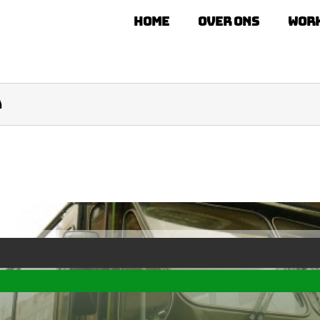
Home
Over ons
Wor
a