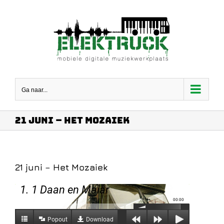
Ga
naar
inhoud
Ga naar...
21 juni – Het Mozaiek
21 juni – Het Mozaiek
1. 1 Daan en Maiar
00:00
Popout
Download