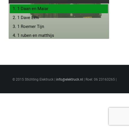
1. 1 Daan en Maiar
2. 1 Dave Levi
3. 1 Roemer Tijn
4. 1 ruben en matthijs
5. 1Demi Bente
6. 1 Romy en Lotis
7. 2 Douae en Jonne
8. 2 Bo Thijs
© 2015 Stichting Elektruck |
9. 2 micha noah
info@elektruck.nl
| Roel: 06 23163265 |
10. 2 Joey,Jerremy en Sam HARDCORE
11. 2 noy vera
12. 2 Joyce en Yentl