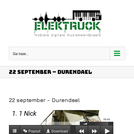
Ga
naar
inhoud
Ga naar...
22 september – Durendael
22 september – Durendael
1. 1 Nick
00:00
Popout
Download