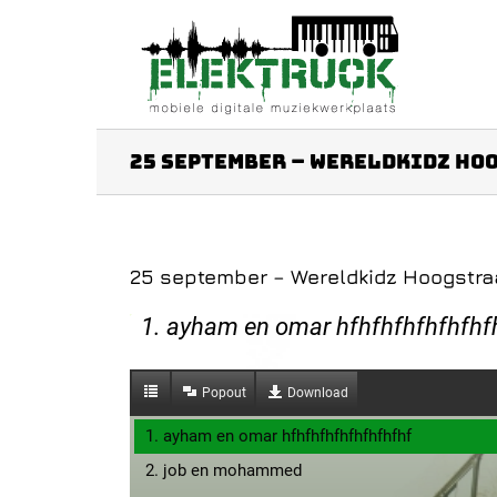
Ga
naar
inhoud
25 september – Wereldkidz Ho
25 september – Wereldkidz Hoogstra
1. ayham en omar hfhfhfhfhfhfhf
Popout
Download
1. ayham en omar hfhfhfhfhfhfhfhfhf
2. job en mohammed