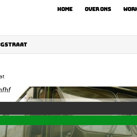
Home
Over ons
Wor
ogstraat
at
hfhf