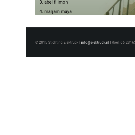
3. abel filimon
4. marjam maya
5. monzer en okhan
6. e0ad
7. nasr mohamad
© 2015 Stichting Elektruck |
info@elektruck.nl
| Roel: 06 2316
8. yodit