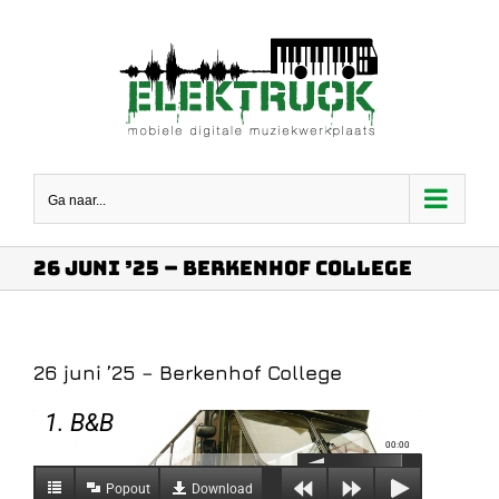
Ga
naar
inhoud
Ga naar...
26 juni ’25 – Berkenhof College
26 juni ’25 – Berkenhof College
1. B&B
00:00
Popout
Download