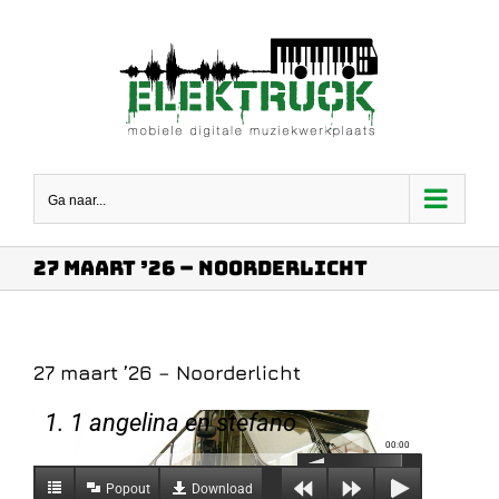
Ga
naar
inhoud
Ga naar...
27 maart ’26 – Noorderlicht
27 maart ’26 – Noorderlicht
1. 1 angelina en stefano
00:00
Popout
Download