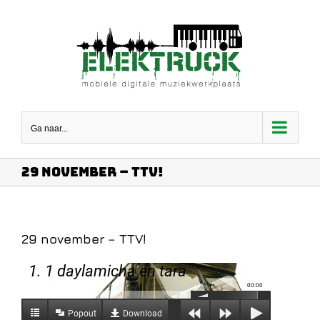
Ga
naar
inhoud
Ga naar...
29 november – TTV!
29 november – TTV!
1. 1 daylamicha en tara
00:00
Popout
Download