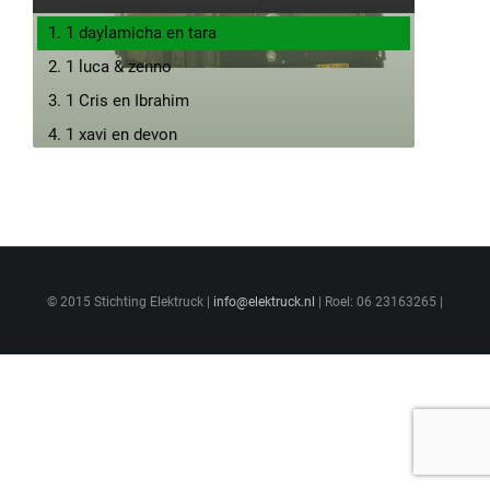
1. 1 daylamicha en tara
2. 1 luca & zenno
3. 1 Cris en Ibrahim
4. 1 xavi en devon
5. 1xander miguel
6. 2 chulhok
7. 1thierno barry
8. 2 Ciro
© 2015 Stichting Elektruck |
9. 2 kyan maarten
info@elektruck.nl
| Roel: 06 23163265 |
10. 2 kimi keano
11. 2 mitchell en jip
12. 2 mitch en tijs
13. 2 Lativa en Esmee
14. 2 neala en lisanne