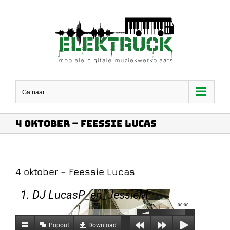
Ga
naar
inhoud
Ga naar...
4 oktober – Feessie Lucas
4 oktober – Feessie Lucas
1. DJ LucasP_en_JessieM
00:00
Popout
Download