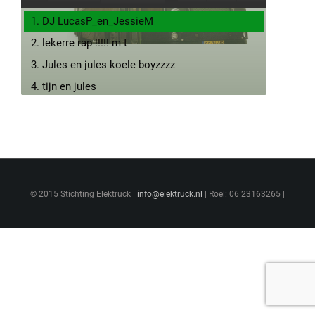
1. DJ LucasP_en_JessieM
2. lekerre rap !!!!! m t
3. Jules en jules koele boyzzzz
4. tijn en jules
5. tobias en lucas
© 2015 Stichting Elektruck |
info@elektruck.nl
| Roel: 06 23163265 |