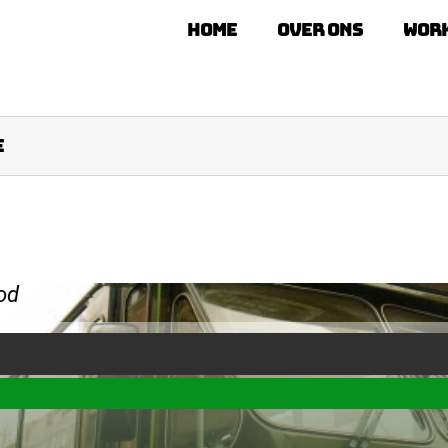
Home
Over ons
Wor
e
od