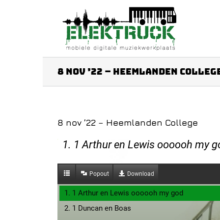
Ga
naar
inhoud
8 nov ’22 – Heemlanden Colleg
8 nov ’22 – Heemlanden College
1. 1 Arthur en Lewis oooooh my g
Popout
Download
1. 1 Arthur en Lewis oooooh my god
2. 1 Duncan en Boas