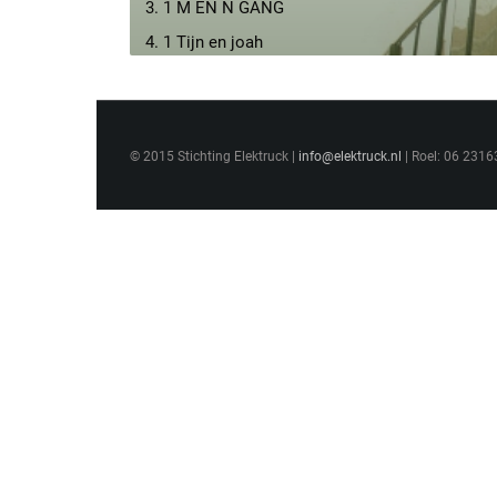
3. 1 M EN N GANG
4. 1 Tijn en joah
5. 1 daan en hamid
6. 1 mathijs en levy
7. 1 Tobi en bjorn mannen
© 2015 Stichting Elektruck |
info@elektruck.nl
| Roel: 06 2316
8. 2 Guus, Kasper en Luuk boem boem bee
9. 2 Ilse enn Xara
10. 2 jesse d en mads project
11. 2 Michael en Enrique beat
12. 2 Ruben en Ismail
13. 3 Coen en Lennard remix
14. 3 Bailley en Elle Meesterwerk!!!
15. 2 TRUUS EN BABETTE
16. 3Gangstas paradise remix
17. 3 NoemNoem en Nock. Beste Sound ooit