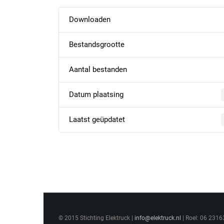
Downloaden
Bestandsgrootte
Aantal bestanden
Datum plaatsing
Laatst geüpdatet
© 2015 Stichting Elektruck |
info@elektruck.nl
| Roel: 06 2316