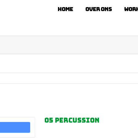
Home
Over ons
Wor
05 Percussion