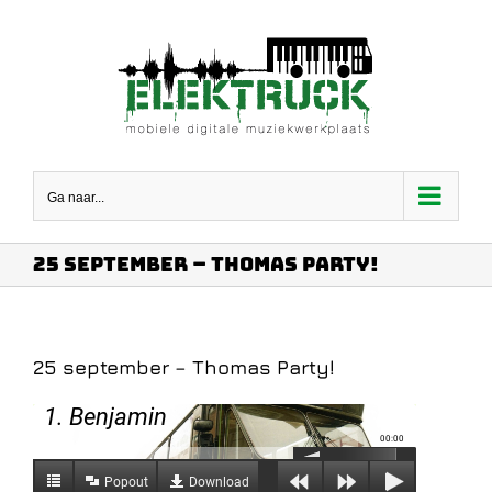
Ga
naar
inhoud
Ga naar...
25 september – Thomas Party!
25 september – Thomas Party!
1. Benjamin
00:00
Popout
Download