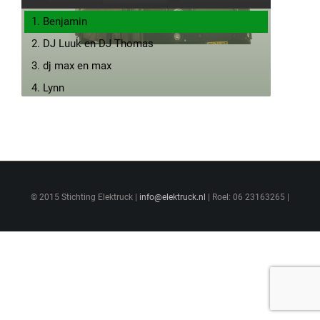
1. Benjamin
2. DJ Luuk en DJ Thomas
3. dj max en max
4. Lynn
5. Rens Verrit de beste
6. stijn
7. jan is oud
© 2015 Stichting Elektruck |
info@elektruck.nl
| Roel: 06 23163265 |