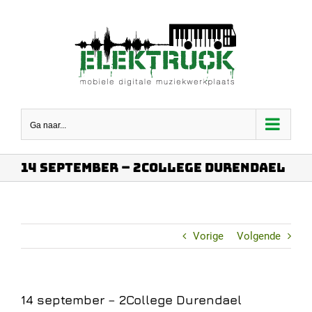
Ga
naar
inhoud
Ga naar...
14 september – 2College Durendael
Vorige
Volgende
14 september – 2College Durendael