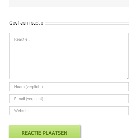
mail
12. 3 jules
13. 3j en p prank
Geef een reactie
14. 4dienekebeau
15. 4 bas en michael
Reactie
16. 4 paulo en omar fm
17. 4evi en pleun
18. 4robin van kasteren