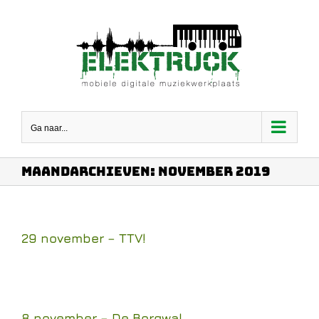
Ga
naar
inhoud
Ga naar...
Maandarchieven:
november 2019
29 november – TTV!
8 november – De Borgwal