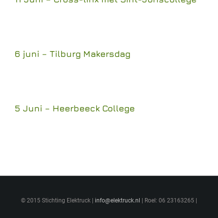
6 juni – Tilburg Makersdag
5 Juni – Heerbeeck College
© 2015 Stichting Elektruck |
info@elektruck.nl
| Roel: 06 23163265 |