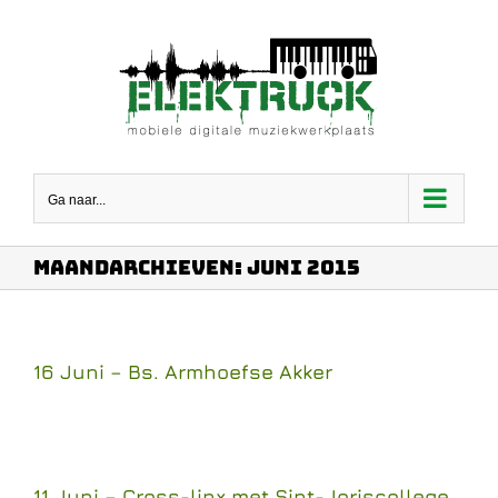
Ga
naar
inhoud
Ga naar...
Maandarchieven:
juni 2015
16 Juni – Bs. Armhoefse Akker
11 Juni – Cross-linx met Sint-Joriscollege