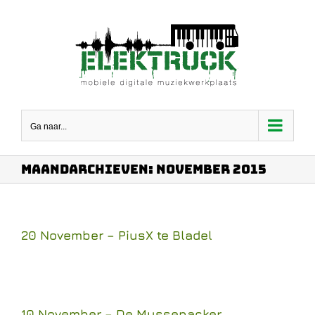
Ga
naar
inhoud
Ga naar...
Maandarchieven:
november 2015
20 November – PiusX te Bladel
10 November – De Mussenacker