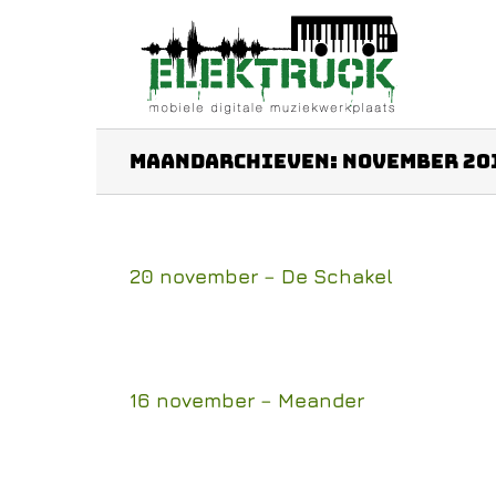
Ga
naar
inhoud
Maandarchieven:
november 20
20 november – De Schakel
16 november – Meander