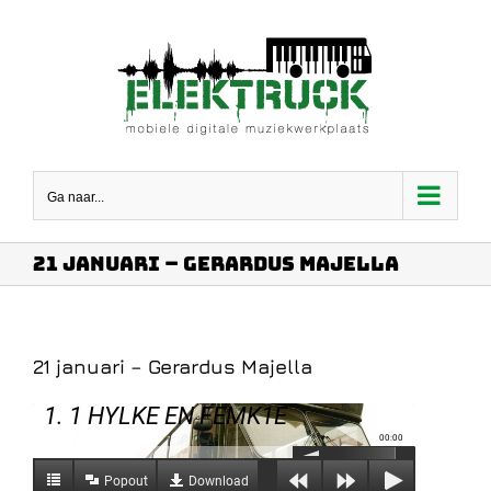
Ga
naar
inhoud
Ga naar...
21 januari – Gerardus Majella
21 januari – Gerardus Majella
1. 1 HYLKE EN FEMK1E
00:00
Popout
Download