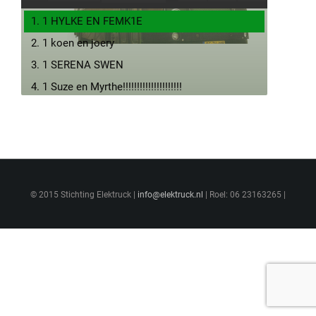
1. 1 HYLKE EN FEMK1E
2. 1 koen en joery
3. 1 SERENA SWEN
4. 1 Suze en Myrthe!!!!!!!!!!!!!!!!!!!!!
5. 1 thomas eva
6. 1altijd jt
7. 2 angelica en evi yo kil
8. 2 henki en buurman mol
© 2015 Stichting Elektruck |
9. 2 bernice en bo
info@elektruck.nl
| Roel: 06 23163265 |
10. 2 KAROLl-MAJD
11. 2 Rosa en Maartje
12. 2Barientjes