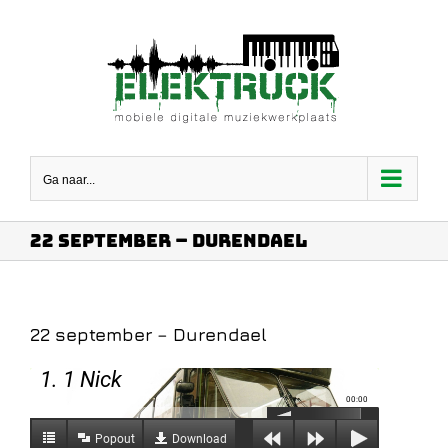
Ga
naar
inhoud
Ga naar...
22 september – Durendael
22 september – Durendael
1. 1 Nick
00:00
Popout
Download