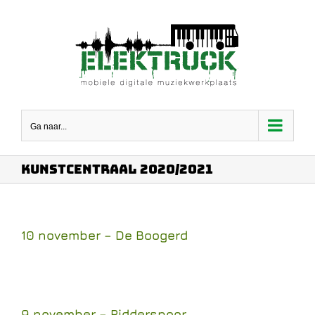
Ga
naar
inhoud
Ga naar...
Kunstcentraal 2020/2021
10 november – De Boogerd
9 november – Ridderspoor