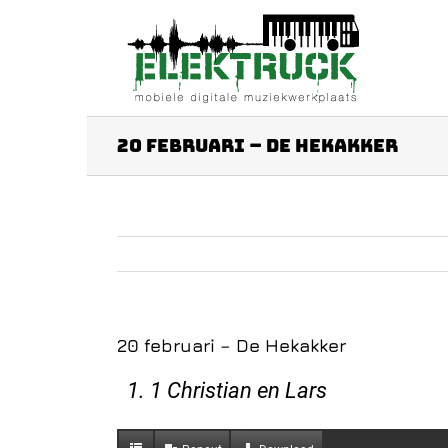
Ga
naar
inhoud
20 februari – De Hekakker
20 februari – De Hekakker
1. 1 Christian en Lars