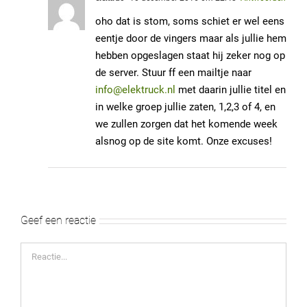
12. 3 Lien en Franske
oho dat is stom, soms schiet er wel eens
13. 2minecraft
eentje door de vingers maar als jullie hem
14. 3 linda en thomas
hebben opgeslagen staat hij zeker nog op
de server. Stuur ff een mailtje naar
15. 3 Diana en Jim
info@elektruck.nl
met daarin jullie titel en
16. 3peter_isela
in welke groep jullie zaten, 1,2,3 of 4, en
17. 3 Maria en Daniella
we zullen zorgen dat het komende week
18. 4 Ariel en mama
alsnog op de site komt. Onze excuses!
19. 4 fiona en raymond luchtkasteel
20. 4 Rick en Rene poepeledoki
21. 4 Leila en Eric Project
Geef een reactie
22. Untitled
23. Lotte en Martijn
Reactie
24. 4jasmijn en angelique
25. 4 LET IT GOOOOOOO