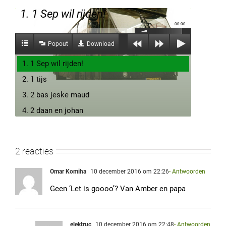
1. 1 Sep wil rijden!
00:00
Popout
Download
1. 1 Sep wil rijden!
2. 1 tijs
3. 2 bas jeske maud
4. 2 daan en johan
5. 2 guusje younes lalala
6. 2 Fam Gerla
2 reacties
7. 1MaartendeCock met welkom allemaal
Omar Komiha
10 december 2016 om 22:26
- Antwoorden
8. 2mika en rick
9. 2annemijnenmariekedecoolste
Geen ‘Let is goooo’? Van Amber en papa
10. 3 Carla Bart Edwin
11. 2senna en luca
elektruc
10 december 2016 om 22:48
- Antwoorden